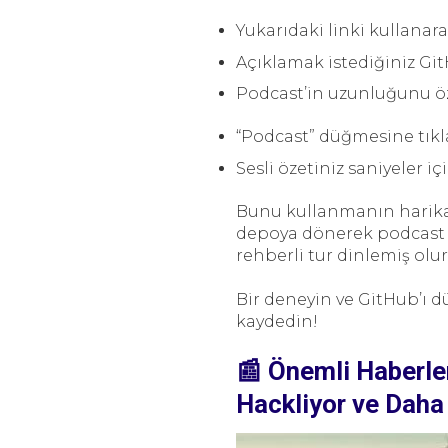
Yukarıdaki linki kullanar
Açıklamak istediğiniz Gi
Podcast’in uzunluğunu öze
“Podcast” düğmesine tıkl
Sesli özetiniz saniyeler i
Bunu kullanmanın harika 
depoya dönerek podcast ç
rehberli tur dinlemiş olu
Bir deneyin ve GitHub’ı d
kaydedin!
📰 Önemli Haberler
Hackliyor ve Daha