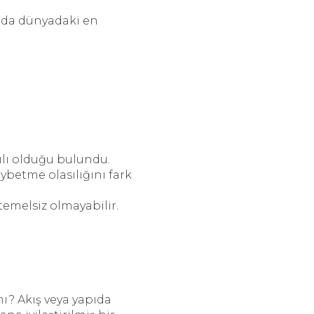
uda dünyadaki en
ılı olduğu bulundu.
aybetme olasılığını fark
temelsiz olmayabilir.
ı? Akış veya yapıda