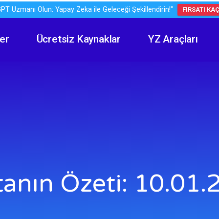
PT Uzmanı Olun: Yapay Zeka ile Geleceği Şekillendirin!"
FIRSATI KA
er
Ücretsiz Kaynaklar
YZ Araçları
tanın Özeti: 10.01.