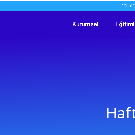
"ChatG
Kurumsal
Eğitiml
Haf