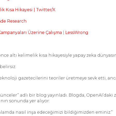
ik Kısa Hikayesi | Twitter/X
sade Research
 Kampanyaları Üzerine Çalışma
|
LessWrong
e altı kelimelik kısa hikayesiyle yapay zeka dünyasın
belirsiz.
 teknoloji gazetecilerini teoriler üretmeye sevk etti, 
şünceler” adlı bir blog yayınladı. Blogda, OpenAI’daki
ının sonunda yer alıyor:
anlamda nasıl inşa edeceğimizi bildiğimizden eminiz.”