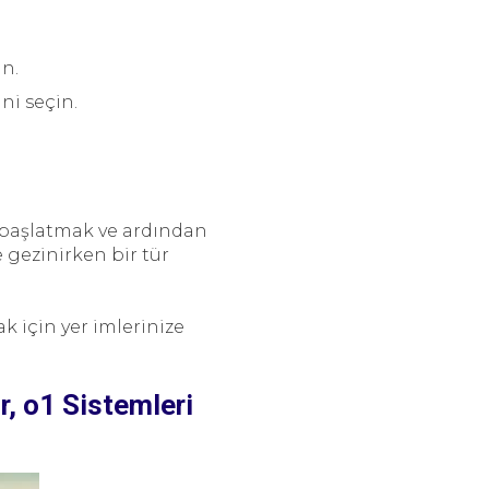
ın.
ni seçin.
 başlatmak ve ardından
gezinirken bir tür
k için yer imlerinize
r, o1 Sistemleri