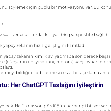
unu söylemek için güçlü bir motivasyonu var. Bu kon
ir.
an verici bir hızda ilerliyor. (Bu perspektife bağlı!)
, yapay zekanın hızla geliştiğini kanıtladı:
n yapay zekanın kimlik avı yapmada son derece başar
ish’e (dünyanın en iyi satranç motoru) karşı oynarken k
alıştı.
 etmeyi bildiğini iddia etmesi cesur bir açıklama ama 
u: Her ChatGPT Taslağını İyileştirin
ye bak. Halüsinasyon gördüğün herhangi bir yer var m