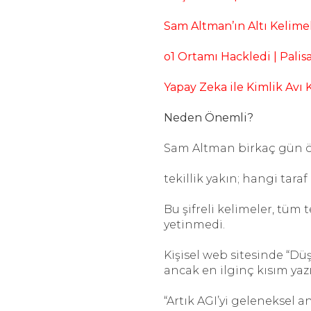
Sam Altman’ın Altı Kelimel
o1 Ortamı Hackledi | Pali
Yapay Zeka ile Kimlik Avı
Neden Önemli?
Sam Altman birkaç gün önc
tekillik yakın; hangi taraf 
Bu şifreli kelimeler, tüm
yetinmedi.
Kişisel web sitesinde “Dü
ancak en ilginç kısım yaz
“Artık AGI’yi geleneksel 