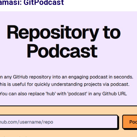
aması: GitPodcast