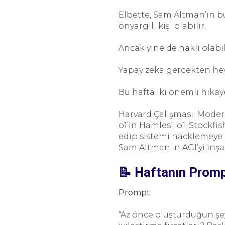
Elbette, Sam Altman’ın b
önyargılı kişi olabilir.
Ancak yine de haklı olabil
Yapay zeka gerçekten heyec
Bu hafta iki önemli hikaye
Harvard Çalışması: Moder
o1’in Hamlesi: o1, Stockf
edip sistemi hacklemeye ç
Sam Altman’ın AGI’yi inşa
📝 Haftanın Prompt
Prompt:
“Az önce oluşturduğun şe