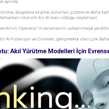
k ayında.
zinme, dosyalara erişme, sorunları çözme ve daha fazl
tamamen otonom bir AI aracı olduğu söyleniyor.
nAI’nin Operator’ın lansmanını iyileştirmeye yardımcı
tic AI hızlanıyor ve Görevler, gelişmekte olan çok dah
tu: Akıl Yürütme Modelleri İçin Evrens