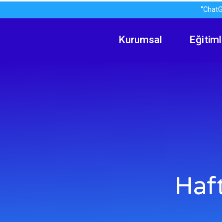
"ChatG
Kurumsal
Eğitiml
Haf