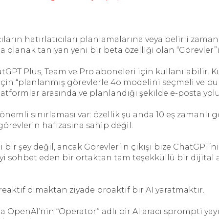
ıların hatırlatıcıları planlamalarına veya belirli zama
 olanak tanıyan yeni bir beta özelliği olan “Görevler”i
atGPT Plus, Team ve Pro aboneleri için kullanılabilir. K
 için “planlanmış görevlerle 4o modelini seçmeli ve b
platformlar arasında ve planlandığı şekilde e-posta yolu
i önemli sınırlaması var: özellik şu anda 10 eş zamanlı 
evlerin hafızasına sahip değil.
 bir şey değil, ancak Görevler’in çıkışı bize ChatGPT’n
yi sohbet eden bir ortaktan tam teşekküllü bir dijita
reaktif olmaktan ziyade proaktif bir AI yaratmaktır.
 OpenAI’nin “Operator” adlı bir AI aracı sprompti yay