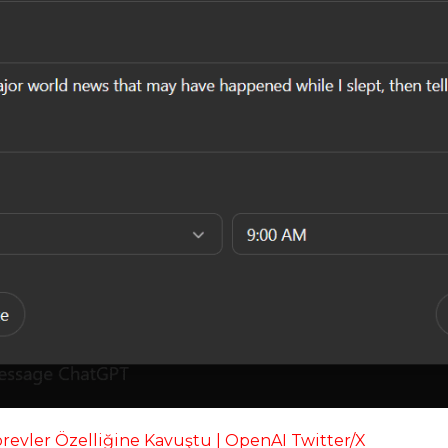
revler Özelliğine Kavuştu | OpenAI Twitter/X