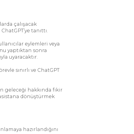
nlarda çalışacak
 ChatGPT’ye tanıttı.
ullanıcılar eylemleri veya
unu yaptıktan sonra
yla uyaracaktır.
görevle sınırlı ve ChatGPT
in geleceği hakkında fikir
l asistana dönüştürmek
ınlamaya hazırlandığını