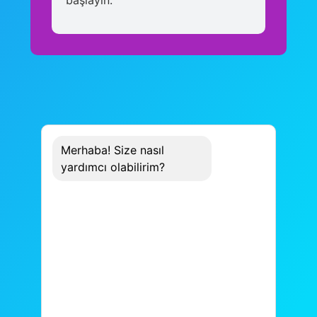
Merhaba! Size nasıl
yardımcı olabilirim?