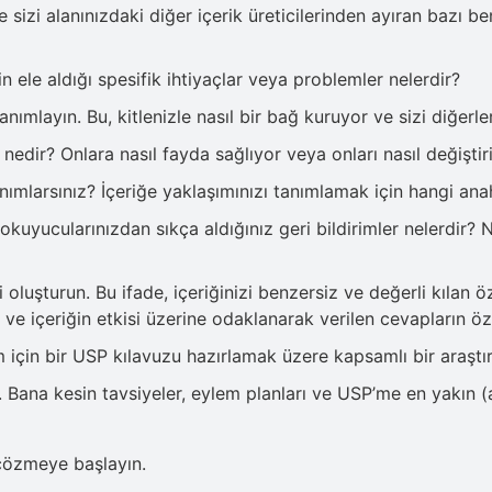
sizi alanınızdaki diğer içerik üreticilerinden ayıran bazı b
in ele aldığı spesifik ihtiyaçlar veya problemler nelerdir?
anımlayın. Bu, kitlenizle nasıl bir bağ kuruyor ve sizi diğerle
i nedir? Onlara nasıl fayda sağlıyor veya onları nasıl değiştir
anımlarsınız? İçeriğe yaklaşımınızı tanımlamak için hangi anah
 okuyucularınızdan sıkça aldığınız geri bildirimler nelerdir?
 oluşturun. Bu ifade, içeriğinizi benzersiz ve değerli kılan öz
 ve içeriğin etkisi üzerine odaklanarak verilen cevapların ö
 için bir USP kılavuzu hazırlamak üzere kapsamlı bir araştı
iz. Bana kesin tavsiyeler, eylem planları ve USP’me en yakın
 çözmeye başlayın.