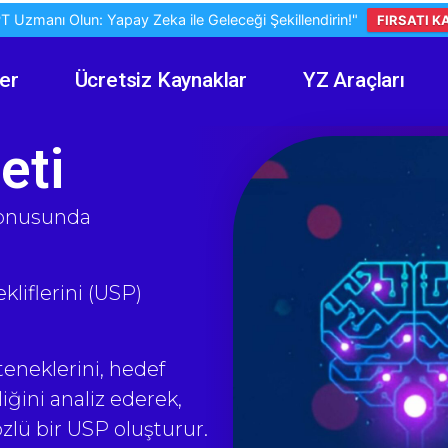
 Uzmanı Olun: Yapay Zeka ile Geleceği Şekillendirin!"
FIRSATI K
er
Ücretsiz Kaynaklar
YZ Araçları
eti
 konusunda
ekliflerini (USP)
teneklerini, hedef
iliğini analiz ederek,
özlü bir USP oluşturur.