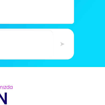
➤
mızda
N