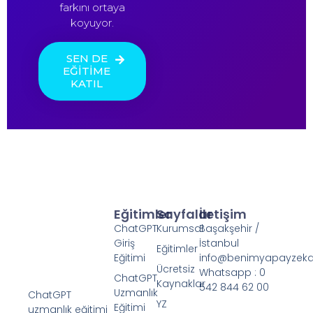
farkını ortaya
koyuyor.
SEN DE
EĞİTİME
KATIL
Eğitimler
Sayfalar
İletişim
ChatGPT
Kurumsal
Başakşehir /
Giriş
İstanbul
Eğitimler
Eğitimi
info@benimyapayzek
Ücretsiz
Whatsapp : 0
ChatGPT
Kaynaklar
542 844 62 00
Uzmanlık
ChatGPT
YZ
Eğitimi
uzmanlık eğitimi