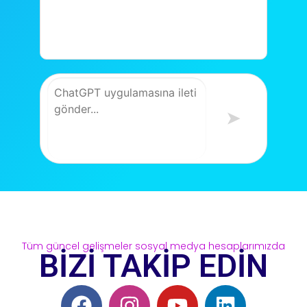
➤
Tüm güncel gelişmeler sosyal medya hesaplarımızda
BİZİ TAKİP EDİN