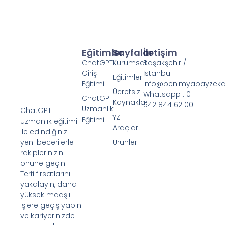
Eğitimler
Sayfalar
İletişim
ChatGPT
Kurumsal
Başakşehir /
Giriş
İstanbul
Eğitimler
Eğitimi
info@benimyapayzek
Ücretsiz
Whatsapp : 0
ChatGPT
Kaynaklar
542 844 62 00
Uzmanlık
ChatGPT
YZ
Eğitimi
uzmanlık eğitimi
Araçları
ile edindiğiniz
yeni becerilerle
Ürünler
rakiplerinizin
önüne geçin.
Terfi fırsatlarını
yakalayın, daha
yüksek maaşlı
işlere geçiş yapın
ve kariyerinizde