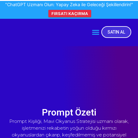
"ChatGPT Uzmanı Olun: Yapay Zeka ile Geleceği Şekillendirin!"
FIRSATI KAÇIRMA
SATIN AL
Prompt Özeti
Prompt Kişiliği, Mavi Okyanus Stratejisi uzmanı olarak,
işletmenizi rekabetin yoğun olduğu kırmızı
okyanuslardan çıkarıp, keşfedilmemiş ve potansiyel