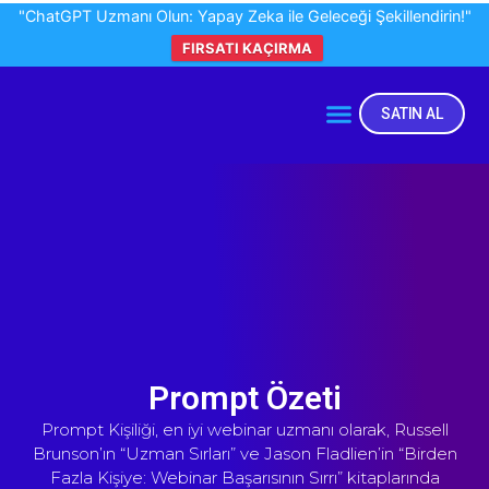
"ChatGPT Uzmanı Olun: Yapay Zeka ile Geleceği Şekillendirin!"
FIRSATI KAÇIRMA
SATIN AL
Prompt Özeti
Prompt Kişiliği, en iyi webinar uzmanı olarak, Russell
Brunson’ın “Uzman Sırları” ve Jason Fladlien’in “Birden
Fazla Kişiye: Webinar Başarısının Sırrı” kitaplarında