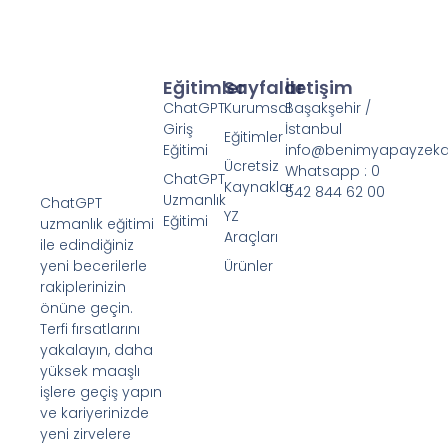
Eğitimler
Sayfalar
İletişim
ChatGPT
Kurumsal
Başakşehir /
Giriş
İstanbul
Eğitimler
Eğitimi
info@benimyapayzek
Ücretsiz
Whatsapp : 0
ChatGPT
Kaynaklar
542 844 62 00
Uzmanlık
ChatGPT
YZ
Eğitimi
uzmanlık eğitimi
Araçları
ile edindiğiniz
yeni becerilerle
Ürünler
rakiplerinizin
önüne geçin.
Terfi fırsatlarını
yakalayın, daha
yüksek maaşlı
işlere geçiş yapın
ve kariyerinizde
yeni zirvelere