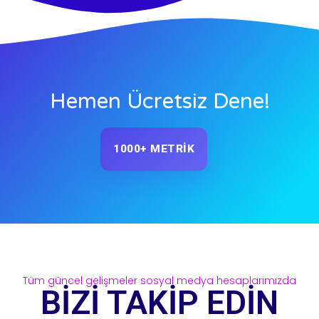
Hemen Ücretsiz Dene!
1000+ METRİK
Tüm güncel gelişmeler sosyal medya hesaplarımızda
BİZİ TAKİP EDİN