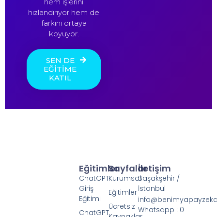
hem işlerini
hızlandırıyor hem de
farkını ortaya
koyuyor.
SEN DE
EĞİTİME
KATIL
Eğitimler
Sayfalar
İletişim
ChatGPT
Kurumsal
Başakşehir /
Giriş
İstanbul
Eğitimler
Eğitimi
info@benimyapayzek
Ücretsiz
Whatsapp : 0
ChatGPT
Kaynaklar