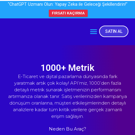
"ChatGPT Uzmanı Olun: Yapay Zeka ile Geleceği Şekillendirin!"
FIRSATI KAÇIRMA
SATIN AL
1000+ Metrik
E-Ticaret ve dijital pazarlama dünyasında fark
yaratmak artık çok kolay! API’miz, 1000’den fazla
detaylı metrik sunarak işletmenizin performansını
artırmanıza olanak tanır. Satış verilerinizden kampanya
dönüşüm oranlarına, müşteri etkileşimlerinden detaylı
analizlere kadar tüm kritik verilere gerçek zamanlı
erişim sağlayın.
Neden Bu Araç?